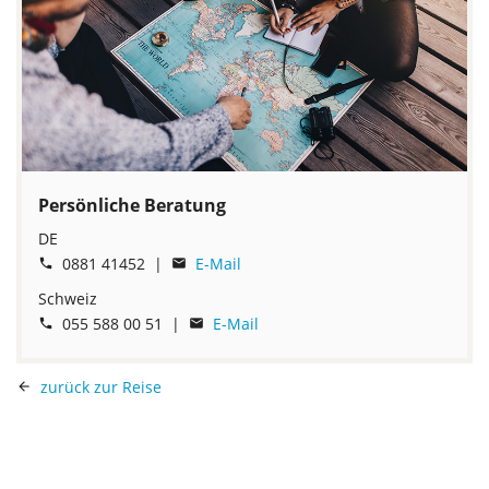
Persönliche Beratung
DE
0881 41452 |
E-Mail


Schweiz
055 588 00 51 |
E-Mail


zurück zur Reise
