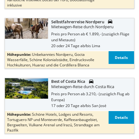
inklusive

Selbstfahrerreise Nordperu
Mietwagen-Reise durch Nordperu
Preis pro Person ab € 1.899,- (zuzüglich Flüge
und Mietauto)
20 oder 24 Tage ab/bis Lima
Höhepunkte:
Unbekanntes Nordperu, Gocta
Details
Wasserfälle, Schöne Kolonialstädte, Eindrucksvolle
Hochkulturen, Huaraz und die Cordillera Blanca

Best of Costa Rica
Mietwagen-Reise durch Costa Rica
Preis pro Person ab 3.210,- (zuzüglich Flug ab
Europa)
17 oder 20 Tage ab/bis San José
Höhepunkte:
Schöne Hotels, Lodges und Resorts,
Details
Tortuguero NP und Monteverde, Kaffeeanbaugebiet,
Bergwelten, Vulkane Arenal und Irazú, Strandtage am
Pazifik