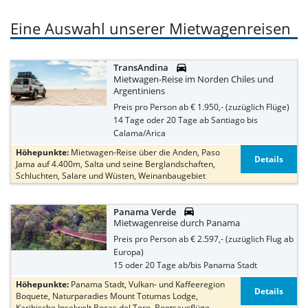
Eine Auswahl unserer Mietwagenreisen

TransAndina
Mietwagen-Reise im Norden Chiles und
Argentiniens
Preis pro Person ab € 1.950,- (zuzüglich Flüge)
14 Tage oder 20 Tage ab Santiago bis
Calama/Arica
Höhepunkte:
Mietwagen-Reise über die Anden, Paso
Details
Jama auf 4.400m, Salta und seine Berglandschaften,
Schluchten, Salare und Wüsten, Weinanbaugebiet

Panama Verde
Mietwagenreise durch Panama
Preis pro Person ab € 2.597,- (zuzüglich Flug ab
Europa)
15 oder 20 Tage ab/bis Panama Stadt
Höhepunkte:
Panama Stadt, Vulkan- und Kaffeeregion
Details
Boquete, Naturparadies Mount Totumas Lodge,
Karibische Inselwelt Bocas del Toro, Bootsausflüge