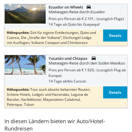

Ecuador on Wheels
Mietwagen-Reise durch Ecuador
Preis pro Person ab € 2.191,- (zuzüglich Flüge)
14 Tage ab Quito bis Guayaquil
Höhepunkte:
Zeit für eigene Entdeckungen, Quito und
Details
Cuenca, Die „Straße der Vulkane“, Dschungel-Lodge
mit Ausflügen, Vulkane Cotopaxi und Chimborazo

Yucatán und Chiapas
Mietwagen-Reise durch den Süden Mexikos
Preis pro Person ab € 1.929,- (zuzüglich Flug ab
Europa)
14 Tage ab/bis Cancún
Höhepunkte:
Tour auch abseits bekannter Routen,
Details
Schöne Hotels, Lodges und Haciendas, Laguna de
Bacalar, Karibikküste, Mayastätten Calakmul,
Palenque, Tulum
In diesen Ländern bieten wir Auto/Hotel-
Rundreisen