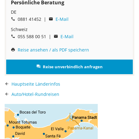
Persönliche Beratung
DE
0881 41452 |
E-Mail


Schweiz
055 588 00 51 |
E-Mail


Reise ansehen / als PDF speichern

Reise unverbindlich anfragen

Hauptseite Länderinfos

Auto/Hotel-Rundreisen
