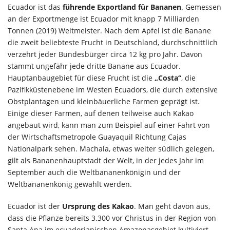
Ecuador ist das
führende Exportland für Bananen
. Gemessen
an der Exportmenge ist Ecuador mit knapp 7 Milliarden
Tonnen (2019) Weltmeister. Nach dem Apfel ist die Banane
die zweit beliebteste Frucht in Deutschland, durchschnittlich
verzehrt jeder Bundesbürger circa 12 kg pro Jahr. Davon
stammt ungefähr jede dritte Banane aus Ecuador.
Hauptanbaugebiet für diese Frucht ist die
„Costa“
, die
Pazifikküstenebene im Westen Ecuadors, die durch extensive
Obstplantagen und kleinbäuerliche Farmen geprägt ist.
Einige dieser Farmen, auf denen teilweise auch Kakao
angebaut wird, kann man zum Beispiel auf einer Fahrt von
der Wirtschaftsmetropole Guayaquil Richtung Cajas
Nationalpark sehen. Machala, etwas weiter südlich gelegen,
gilt als Bananenhauptstadt der Welt, in der jedes Jahr im
September auch die Weltbananenkönigin und der
Weltbananenkönig gewählt werden.
Ecuador ist der
Ursprung des Kakao
. Man geht davon aus,
dass die Pflanze bereits 3.300 vor Christus in der Region von
Santa Ana im ecuadorianischen Amazonasgebiet kultiviert