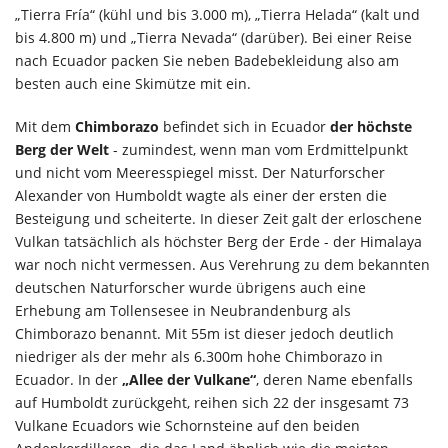
„Tierra Fría“ (kühl und bis 3.000 m), „Tierra Helada“ (kalt und
bis 4.800 m) und „Tierra Nevada“ (darüber). Bei einer Reise
nach Ecuador packen Sie neben Badebekleidung also am
besten auch eine Skimütze mit ein.
Mit dem
Chimborazo
befindet sich in Ecuador
der höchste
Berg der Welt
- zumindest, wenn man vom Erdmittelpunkt
und nicht vom Meeresspiegel misst. Der Naturforscher
Alexander von Humboldt wagte als einer der ersten die
Besteigung und scheiterte. In dieser Zeit galt der erloschene
Vulkan tatsächlich als höchster Berg der Erde - der Himalaya
war noch nicht vermessen. Aus Verehrung zu dem bekannten
deutschen Naturforscher wurde übrigens auch eine
Erhebung am Tollensesee in Neubrandenburg als
Chimborazo benannt. Mit 55m ist dieser jedoch deutlich
niedriger als der mehr als 6.300m hohe Chimborazo in
Ecuador. In der
„Allee der Vulkane“
, deren Name ebenfalls
auf Humboldt zurückgeht, reihen sich 22 der insgesamt 73
Vulkane Ecuadors wie Schornsteine auf den beiden