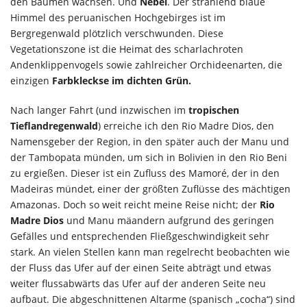
den Bäumen wachsen. Und
Nebel
. Der strahlend blaue
Himmel des peruanischen Hochgebirges ist im
Bergregenwald plötzlich verschwunden. Diese
Vegetationszone ist die Heimat des scharlachroten
Andenklippenvogels sowie zahlreicher Orchideenarten, die
einzigen
Farbkleckse im dichten Grün.
Nach langer Fahrt (und inzwischen im
tropischen
Tieflandregenwald
) erreiche ich den Rio Madre Dios, den
Namensgeber der Region, in den später auch der Manu und
der Tambopata münden, um sich in Bolivien in den Rio Beni
zu ergießen. Dieser ist ein Zufluss des Mamoré, der in den
Madeiras mündet, einer der größten Zuflüsse des mächtigen
Amazonas. Doch so weit reicht meine Reise nicht; der
Rio
Madre Dios
und Manu mäandern aufgrund des geringen
Gefälles und entsprechenden Fließgeschwindigkeit sehr
stark. An vielen Stellen kann man regelrecht beobachten wie
der Fluss das Ufer auf der einen Seite abträgt und etwas
weiter flussabwärts das Ufer auf der anderen Seite neu
aufbaut. Die abgeschnittenen Altarme (spanisch „cocha“) sind