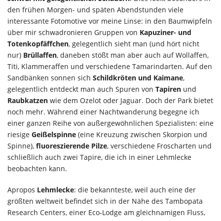
den frühen Morgen- und späten Abendstunden viele
interessante Fotomotive vor meine Linse: in den Baumwipfeln
über mir schwadronieren Gruppen von
Kapuziner- und
Totenkopfäffchen
, gelegentlich sieht man (und hört nicht
nur)
Brüllaffen
, daneben stößt man aber auch auf Wollaffen,
Titi, Klammeraffen und verschiedene Tamarindarten. Auf den
Sandbänken sonnen sich
Schildkröten und Kaimane
,
gelegentlich entdeckt man auch Spuren von
Tapiren
und
Raubkatzen
wie dem Ozelot oder Jaguar. Doch der Park bietet
noch mehr. Während einer Nachtwanderung begegne ich
einer ganzen Reihe von außergewöhnlichen Spezialisten: eine
riesige
Geißelspinne
(eine Kreuzung zwischen Skorpion und
Spinne),
fluoreszierende Pilze
, verschiedene Froscharten und
schließlich auch zwei Tapire, die ich in einer Lehmlecke
beobachten kann.
Apropos
Lehmlecke
: die bekannteste, weil auch eine der
größten weltweit befindet sich in der Nähe des Tambopata
Research Centers, einer Eco-Lodge am gleichnamigen Fluss,